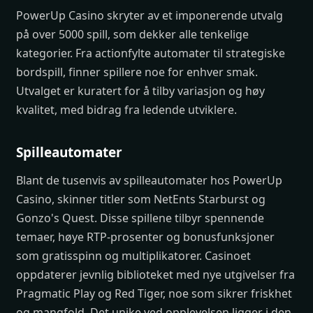
PowerUp Casino skryter av et imponerende utvalg
på over 5000 spill, som dekker alle tenkelige
kategorier. Fra actionfylte automater til strategiske
bordspill, finner spillere noe for enhver smak.
Utvalget er kuratert for å tilby variasjon og høy
kvalitet, med bidrag fra ledende utviklere.
Spilleautomater
Blant de tusenvis av spilleautomater hos PowerUp
Casino, skinner titler som NetEnts Starburst og
Gonzo's Quest. Disse spillene tilbyr spennende
temaer, høye RTP-prosenter og bonusfunksjoner
som gratisspinn og multiplikatorer. Casinoet
oppdaterer jevnlig biblioteket med nye utgivelser fra
Pragmatic Play og Red Tiger, noe som sikrer friskhet
og mangfold. Det unike ved opplevelsen ligger i den