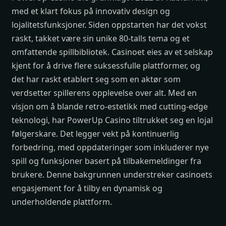
med et klart fokus på innovativ design og
lojalitetsfunksjoner. Siden oppstarten har det vokst
raskt, takket være sin unike 80-talls tema og et
omfattende spillbibliotek. Casinoet eies av et selskap
kjent for å drive flere suksessfulle plattformer, og
det har raskt etablert seg som en aktør som
verdsetter spillerens opplevelse over alt. Med en
visjon om å blande retro-estetikk med cutting-edge
teknologi, har PowerUp Casino tiltrukket seg en lojal
følgerskare. Det legger vekt på kontinuerlig
forbedring, med oppdateringer som inkluderer nye
spill og funksjoner basert på tilbakemeldinger fra
brukere. Denne bakgrunnen understreker casinoets
engasjement for å tilby en dynamisk og
underholdende plattform.