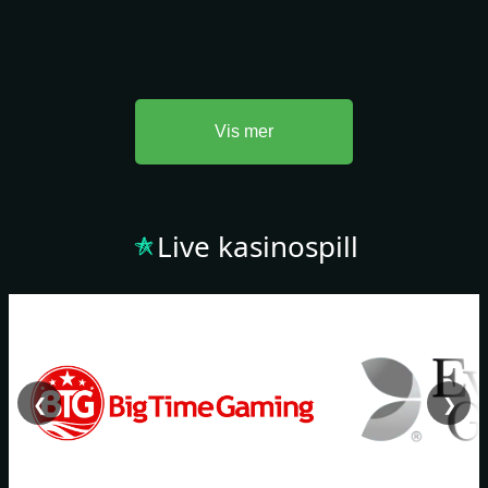
Vis mer
Live kasinospill
❮
❯