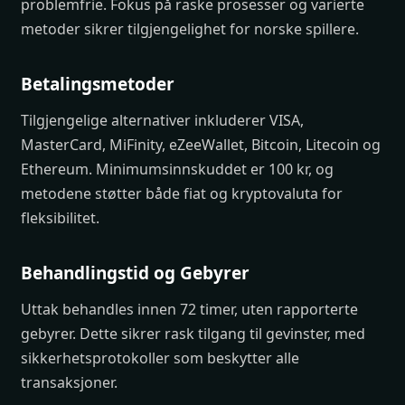
problemfrie. Fokus på raske prosesser og varierte
metoder sikrer tilgjengelighet for norske spillere.
Betalingsmetoder
Tilgjengelige alternativer inkluderer VISA,
MasterCard, MiFinity, eZeeWallet, Bitcoin, Litecoin og
Ethereum. Minimumsinnskuddet er 100 kr, og
metodene støtter både fiat og kryptovaluta for
fleksibilitet.
Behandlingstid og Gebyrer
Uttak behandles innen 72 timer, uten rapporterte
gebyrer. Dette sikrer rask tilgang til gevinster, med
sikkerhetsprotokoller som beskytter alle
transaksjoner.