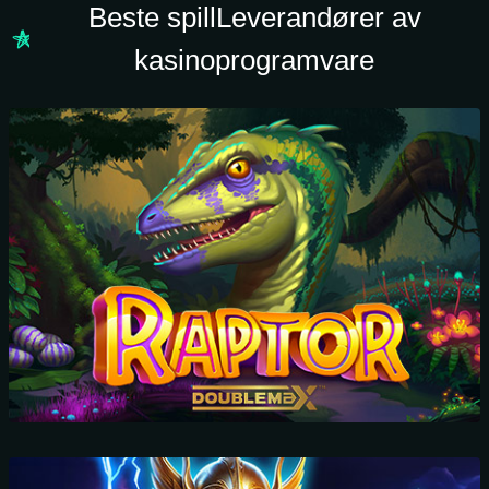
Beste spillLeverandører av
kasinoprogramvare